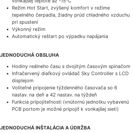
vonkajšej teplote až -15°C
Režim Hot Start, zvýšený komfort v režime
tepelného čerpadla, žiadny prúd chladného vzduchu
pri spustení
Výkonný režim
Automatický reštart po výpadku napájania
JEDNODUCHÁ OBSLUHA
Hodiny reálneho času s dvojitým časovým spínačom
Infračervený diaľkový ovládač Sky Controller s LCD
displejom
Voliteľné pripojenie týždenného časovača so 6
nastav. na deň a 42 nastav. na týždeň
Funkcia pripojiteľnosti (vnútornú jednotku vybavenú
PCB portom je možné pripojiť k vonkajšej sieti)
JEDNODUCHÁ INŠTALÁCIA A ÚDRŽBA