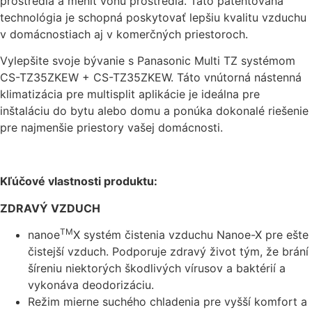
prostredia a meniť vôňu prostredia. Táto patentovaná
technológia je schopná poskytovať lepšiu kvalitu vzduchu
v domácnostiach aj v komerčných priestoroch.
Vylepšite svoje bývanie s Panasonic Multi TZ systémom
CS-TZ35ZKEW + CS-TZ35ZKEW. Táto vnútorná nástenná
klimatizácia pre multisplit aplikácie je ideálna pre
inštaláciu do bytu alebo domu a ponúka dokonalé riešenie
pre najmenšie priestory vašej domácnosti.
Kľúčové vlastnosti produktu:
ZDRAVÝ VZDUCH
TM
nanoe
X systém čistenia vzduchu Nanoe-X pre ešte
čistejší vzduch. Podporuje zdravý život tým, že brání
šíreniu niektorých škodlivých vírusov a baktérií a
vykonáva deodorizáciu.
Režim mierne suchého chladenia pre vyšší komfort a