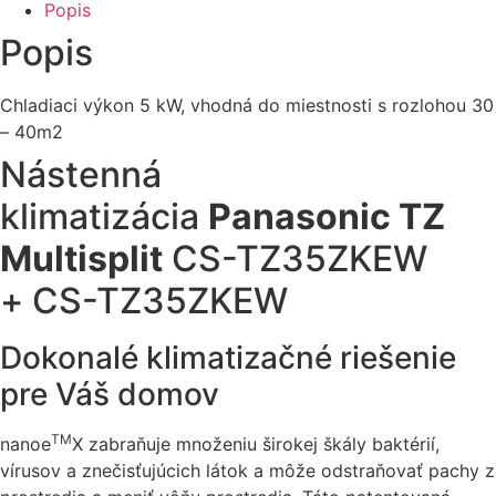
Popis
Popis
Chladiaci výkon 5 kW, vhodná do miestnosti s rozlohou 30
– 40m2
Nástenná
klimatizácia
Panasonic TZ
Multisplit
CS-TZ35ZKEW
+ CS-TZ35ZKEW
Dokonalé klimatizačné riešenie
pre Váš domov
TM
nanoe
X zabraňuje množeniu širokej škály baktérií,
vírusov a znečisťujúcich látok a môže odstraňovať pachy z