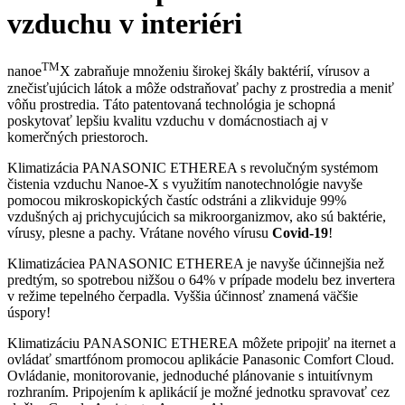
vzduchu v interiéri
TM
nanoe
X zabraňuje množeniu širokej škály baktérií, vírusov a
znečisťujúcich látok a môže odstraňovať pachy z prostredia a meniť
vôňu prostredia. Táto patentovaná technológia je schopná
poskytovať lepšiu kvalitu vzduchu v domácnostiach aj v
komerčných priestoroch.
Klimatizácia PANASONIC ETHEREA s revolučným systémom
čistenia vzduchu Nanoe-X s využitím nanotechnológie navyše
pomocou mikroskopických častíc odstráni a zlikviduje 99%
vzdušných aj prichycujúcich sa mikroorganizmov, ako sú baktérie,
vírusy, plesne a pachy. Vrátane nového vírusu
Covid-19
!
Klimatizáciea PANASONIC ETHEREA je navyše účinnejšia než
predtým, so spotrebou nižšou o 64% v prípade modelu bez invertera
v režime tepelného čerpadla. Vyššia účinnosť znamená väčšie
úspory!
Klimatizáciu PANASONIC ETHEREA môžete pripojiť na iternet a
ovládať smartfónom promocou aplikácie Panasonic Comfort Cloud.
Ovládanie, monitorovanie, jednoduché plánovanie s intuitívnym
rozhraním. Pripojením k aplikácií je možné jednotku spravovať cez