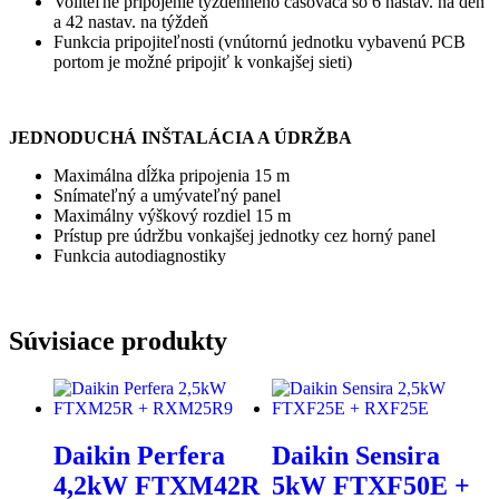
Voliteľné pripojenie týždenného časovača so 6 nastav. na deň
a 42 nastav. na týždeň
Funkcia pripojiteľnosti (vnútornú jednotku vybavenú PCB
portom je možné pripojiť k vonkajšej sieti)
JEDNODUCHÁ INŠTALÁCIA A ÚDRŽBA
Maximálna dĺžka pripojenia 15 m
Snímateľný a umývateľný panel
Maximálny výškový rozdiel 15 m
Prístup pre údržbu vonkajšej jednotky cez horný panel
Funkcia autodiagnostiky
Súvisiace produkty
Daikin Perfera
Daikin Sensira
4,2kW FTXM42R
5kW FTXF50E +