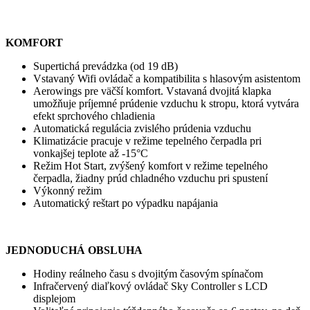
KOMFORT
Supertichá prevádzka (od 19 dB)
Vstavaný Wifi ovládač a kompatibilita s hlasovým asistentom
Aerowings pre väčší komfort. Vstavaná dvojitá klapka
umožňuje príjemné prúdenie vzduchu k stropu, ktorá vytvára
efekt sprchového chladienia
Automatická regulácia zvislého prúdenia vzduchu
Klimatizácie pracuje v režime tepelného čerpadla pri
vonkajšej teplote až -15°C
Režim Hot Start, zvýšený komfort v režime tepelného
čerpadla, žiadny prúd chladného vzduchu pri spustení
Výkonný režim
Automatický reštart po výpadku napájania
JEDNODUCHÁ OBSLUHA
Hodiny reálneho času s dvojitým časovým spínačom
Infračervený diaľkový ovládač Sky Controller s LCD
displejom