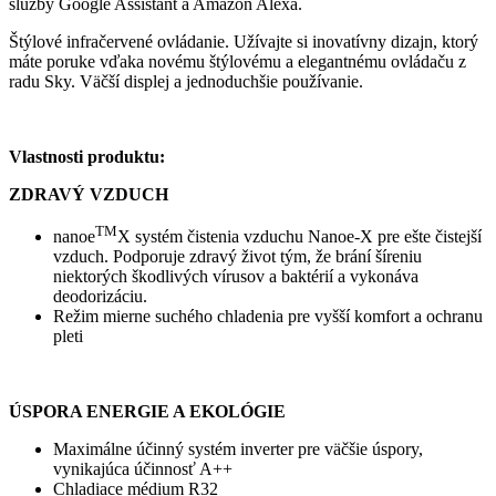
služby Google Assistant a Amazon Alexa.
Štýlové infračervené ovládanie. Užívajte si inovatívny dizajn, ktorý
máte poruke vďaka novému štýlovému a elegantnému ovládaču z
radu Sky. Väčší displej a jednoduchšie používanie.
Vlastnosti produktu:
ZDRAVÝ VZDUCH
TM
nanoe
X systém čistenia vzduchu Nanoe-X pre ešte čistejší
vzduch. Podporuje zdravý život tým, že brání šíreniu
niektorých škodlivých vírusov a baktérií a vykonáva
deodorizáciu.
Režim mierne suchého chladenia pre vyšší komfort a ochranu
pleti
ÚSPORA ENERGIE A EKOLÓGIE
Maximálne účinný systém inverter pre väčšie úspory,
vynikajúca účinnosť A++
Chladiace médium R32