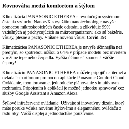
Rovnováha medzi komfortom a štýlom
Klimatizácia PANASONIC ETHEREA s revolučným systémom
čistenia vzduchu Nanoe-X s využitím nanotechnológie navyše
pomocou mikroskopických častíc odstráni a zlikviduje 99%
vzdušných aj prichycujúcich sa mikroorganizmov, ako sú baktérie,
vírusy, plesne a pachy. Vrátane nového vírusu
Covid-19!
Klimatizáciea PANASONIC ETHEREA je navyše účinnejšia než
predtým, so spotrebou nižšou o 64% v prípade modelu bez invertera
v režime tepelného čerpadla. Vyššia účinnosť znamená väčšie
úspory!
Klimatizáciu PANASONIC ETHEREA môžete pripojiť na iternet a
ovládať smartfónom promocou aplikácie Panasonic Comfort Cloud.
Ovládanie, monitorovanie, jednoduché plánovanie s intuitívnym
rozhraním. Pripojením k aplikácií je možné jednotku spravovať cez
služby Google Assistant a Amazon Alexa.
Štýlové infračervené ovládanie. Užívajte si inovatívny dizajn, ktorý
máte poruke vďaka novému štýlovému a elegantnému ovládaču z
radu Sky. Väčší displej a jednoduchšie používanie.