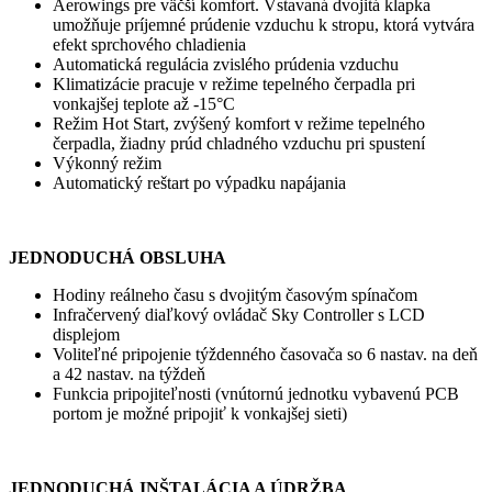
Aerowings pre väčší komfort. Vstavaná dvojitá klapka
umožňuje príjemné prúdenie vzduchu k stropu, ktorá vytvára
efekt sprchového chladienia
Automatická regulácia zvislého prúdenia vzduchu
Klimatizácie pracuje v režime tepelného čerpadla pri
vonkajšej teplote až -15°C
Režim Hot Start, zvýšený komfort v režime tepelného
čerpadla, žiadny prúd chladného vzduchu pri spustení
Výkonný režim
Automatický reštart po výpadku napájania
JEDNODUCHÁ OBSLUHA
Hodiny reálneho času s dvojitým časovým spínačom
Infračervený diaľkový ovládač Sky Controller s LCD
displejom
Voliteľné pripojenie týždenného časovača so 6 nastav. na deň
a 42 nastav. na týždeň
Funkcia pripojiteľnosti (vnútornú jednotku vybavenú PCB
portom je možné pripojiť k vonkajšej sieti)
JEDNODUCHÁ INŠTALÁCIA A ÚDRŽBA