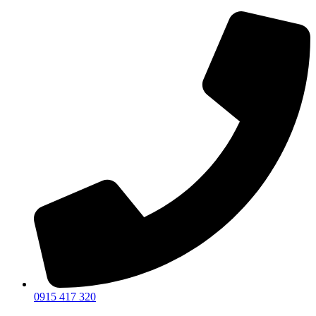
Preskočiť
na
obsah
0915 417 320