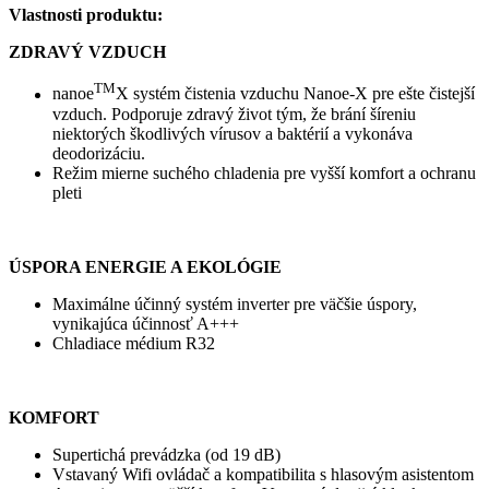
Vlastnosti produktu:
ZDRAVÝ VZDUCH
TM
nanoe
X systém čistenia vzduchu Nanoe-X pre ešte čistejší
vzduch. Podporuje zdravý život tým, že brání šíreniu
niektorých škodlivých vírusov a baktérií a vykonáva
deodorizáciu.
Režim mierne suchého chladenia pre vyšší komfort a ochranu
pleti
ÚSPORA ENERGIE A EKOLÓGIE
Maximálne účinný systém inverter pre väčšie úspory,
vynikajúca účinnosť A+++
Chladiace médium R32
KOMFORT
Supertichá prevádzka (od 19 dB)
Vstavaný Wifi ovládač a kompatibilita s hlasovým asistentom