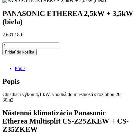
PANASONIC ETHEREA 2,5kW + 3,5kW
(biela)
2.631,18
€
množstvo
PANASONIC
Pridať do košíka
ETHEREA
2,5kW
+
Popis
3,5kW
(biela)
Popis
Chladiaci výkon 4,1 kW, vhodná do miestnosti s rozlohou 20 –
30m2
Nástenná klimatizácia
Panasonic
Etherea Multisplit
CS-Z25ZKEW + CS-
Z35ZKEW