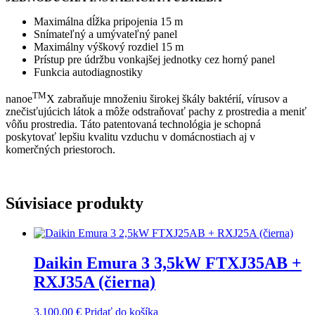
Maximálna dĺžka pripojenia 15 m
Snímateľný a umývateľný panel
Maximálny výškový rozdiel 15 m
Prístup pre údržbu vonkajšej jednotky cez horný panel
Funkcia autodiagnostiky
TM
nanoe
X zabraňuje množeniu širokej škály baktérií, vírusov a
znečisťujúcich látok a môže odstraňovať pachy z prostredia a meniť
vôňu prostredia. Táto patentovaná technológia je schopná
poskytovať lepšiu kvalitu vzduchu v domácnostiach aj v
komerčných priestoroch.
Súvisiace produkty
Daikin Emura 3 3,5kW FTXJ35AB +
RXJ35A (čierna)
3.100,00
€
Pridať do košíka