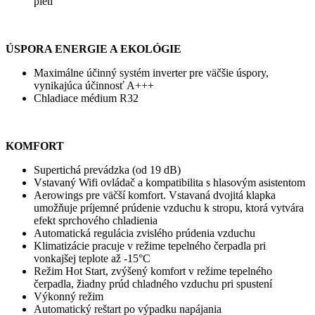
pleti
ÚSPORA ENERGIE A EKOLÓGIE
Maximálne účinný systém inverter pre väčšie úspory,
vynikajúca účinnosť A+++
Chladiace médium R32
KOMFORT
Supertichá prevádzka (od 19 dB)
Vstavaný Wifi ovládač a kompatibilita s hlasovým asistentom
Aerowings pre väčší komfort. Vstavaná dvojitá klapka
umožňuje príjemné prúdenie vzduchu k stropu, ktorá vytvára
efekt sprchového chladienia
Automatická regulácia zvislého prúdenia vzduchu
Klimatizácie pracuje v režime tepelného čerpadla pri
vonkajšej teplote až -15°C
Režim Hot Start, zvýšený komfort v režime tepelného
čerpadla, žiadny prúd chladného vzduchu pri spustení
Výkonný režim
Automatický reštart po výpadku napájania