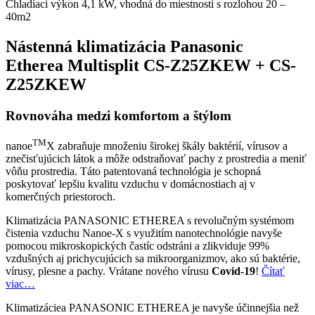
Chladiaci výkon 4,1 kW, vhodná do miestnosti s rozlohou 20 –
40m2
Nástenná klimatizácia
Panasonic
Etherea Multisplit
CS-Z25ZKEW + CS-
Z25ZKEW
Rovnováha medzi komfortom a štýlom
TM
nanoe
X zabraňuje množeniu širokej škály baktérií, vírusov a
znečisťujúcich látok a môže odstraňovať pachy z prostredia a meniť
vôňu prostredia. Táto patentovaná technológia je schopná
poskytovať lepšiu kvalitu vzduchu v domácnostiach aj v
komerčných priestoroch.
Klimatizácia PANASONIC ETHEREA s revolučným systémom
čistenia vzduchu Nanoe-X s využitím nanotechnológie navyše
pomocou mikroskopických častíc odstráni a zlikviduje 99%
vzdušných aj prichycujúcich sa mikroorganizmov, ako sú baktérie,
vírusy, plesne a pachy. Vrátane nového vírusu
Covid-19
!
Čítať
viac…
Klimatizáciea PANASONIC ETHEREA je navyše účinnejšia než