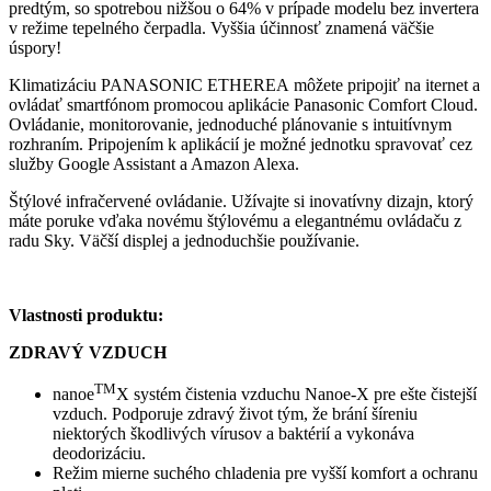
predtým, so spotrebou nižšou o 64% v prípade modelu bez invertera
v režime tepelného čerpadla. Vyššia účinnosť znamená väčšie
úspory!
Klimatizáciu PANASONIC ETHEREA môžete pripojiť na iternet a
ovládať smartfónom promocou aplikácie Panasonic Comfort Cloud.
Ovládanie, monitorovanie, jednoduché plánovanie s intuitívnym
rozhraním. Pripojením k aplikácií je možné jednotku spravovať cez
služby Google Assistant a Amazon Alexa.
Štýlové infračervené ovládanie. Užívajte si inovatívny dizajn, ktorý
máte poruke vďaka novému štýlovému a elegantnému ovládaču z
radu Sky. Väčší displej a jednoduchšie používanie.
Vlastnosti produktu:
ZDRAVÝ VZDUCH
TM
nanoe
X systém čistenia vzduchu Nanoe-X pre ešte čistejší
vzduch. Podporuje zdravý život tým, že brání šíreniu
niektorých škodlivých vírusov a baktérií a vykonáva
deodorizáciu.
Režim mierne suchého chladenia pre vyšší komfort a ochranu