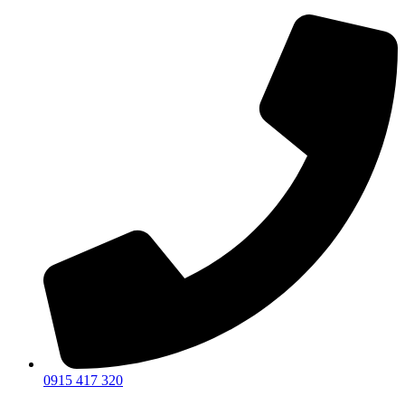
Preskočiť
na
obsah
0915 417 320