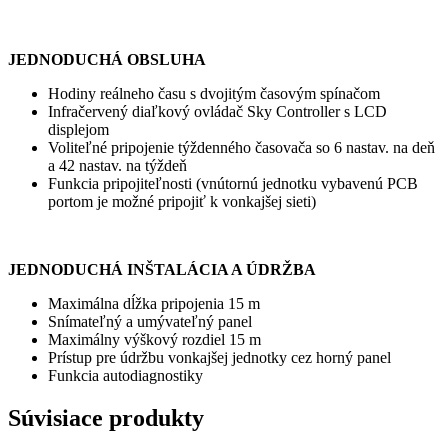
JEDNODUCHÁ OBSLUHA
Hodiny reálneho času s dvojitým časovým spínačom
Infračervený diaľkový ovládač Sky Controller s LCD
displejom
Voliteľné pripojenie týždenného časovača so 6 nastav. na deň
a 42 nastav. na týždeň
Funkcia pripojiteľnosti (vnútornú jednotku vybavenú PCB
portom je možné pripojiť k vonkajšej sieti)
JEDNODUCHÁ INŠTALÁCIA A ÚDRŽBA
Maximálna dĺžka pripojenia 15 m
Snímateľný a umývateľný panel
Maximálny výškový rozdiel 15 m
Prístup pre údržbu vonkajšej jednotky cez horný panel
Funkcia autodiagnostiky
Súvisiace produkty