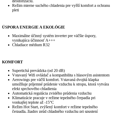
deodorizáciu.
Režim mierne suchého chladenia pre vyšší komfort a ochranu
pleti
ÚSPORA ENERGIE A EKOLÓGIE
Maximálne účinný systém inverter pre väčšie úspory,
vynikajúca účinnosť A+++
Chladiace médium R32
KOMFORT
Supertichá prevádzka (od 20 dB)
Vstavaný Wifi ovládač a kompatibilita s hlasovým asistentom
Aerowings pre väčší komfort. Vstavaná dvojitá klapka
umožňuje príjemné prúdenie vzduchu k stropu, ktorá vytvára
efekt sprchového chladienia
Automatická regulácia zvislého prúdenia vzduchu
Klimatizácie pracuje v režime tepelného čerpadla pri
vonkajšej teplote až -15°C
Režim Hot Start, zvýšený komfort v režime tepelného
čerpadla, žiadny prúd chladného vzduchu pri spustení