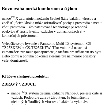
Rovnováha medzi komfortom a štýlom
TM
nanoe
X zabraňuje množeniu širokej škály baktérií, vírusov a
znečisťujúcich látok a môže odstraňovať pachy z prostredia a meniť
vôňu prostredia. Táto patentovaná technológia je schopná
poskytovať lepšiu kvalitu vzduchu v domácnostiach aj v
komerčných priestoroch.
Vylepšite svoje bývanie s Panasonic Multi TZ systémom CS-
TZ25ZKEW + CS-TZ25ZKEW. Táto vnútorná nástenná
klimatizácia pre multisplit aplikácie je ideálna pre inštaláciu do bytu
alebo domu a ponúka dokonalé riešenie pre najmenšie priestory
vašej domácnosti.
Kľúčové vlastnosti produktu:
ZDRAVÝ VZDUCH
TM
nanoe
X systém čistenia vzduchu Nanoe-X pre ešte čistejší
vzduch. Podporuje zdravý život tým, že brání šíreniu
niektorých škodlivých vírusov a baktérií a vykonáva