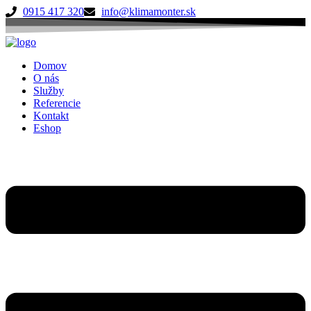
Preskočiť
0915 417 320
info@klimamonter.sk
na
obsah
Domov
O nás
Služby
Referencie
Kontakt
Eshop