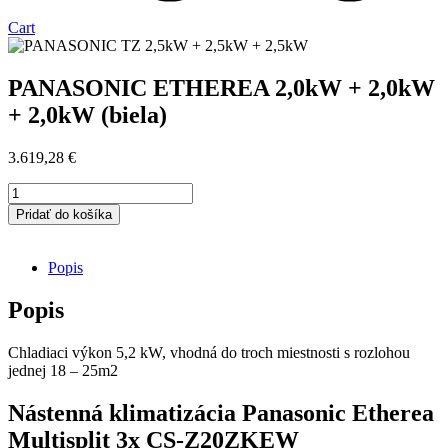
Cart
PANASONIC ETHEREA 2,0kW + 2,0kW
+ 2,0kW (biela)
3.619,28
€
množstvo
PANASONIC
Pridať do košíka
ETHEREA
2,0kW
+
Popis
2,0kW
+
Popis
2,0kW
(biela)
Chladiaci výkon 5,2 kW, vhodná do troch miestnosti s rozlohou
jednej 18 – 25m2
Nástenná klimatizácia Panasonic Etherea
Multisplit 3x CS-Z20ZKEW