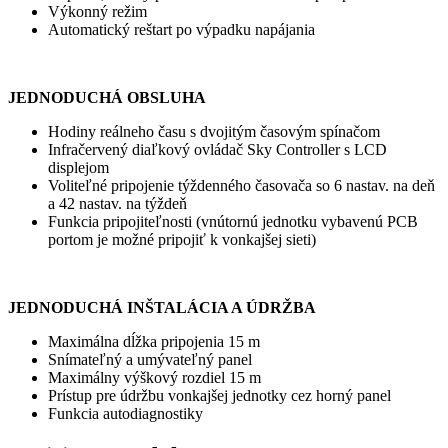
Výkonný režim
Automatický reštart po výpadku napájania
JEDNODUCHÁ OBSLUHA
Hodiny reálneho času s dvojitým časovým spínačom
Infračervený diaľkový ovládač Sky Controller s LCD
displejom
Voliteľné pripojenie týždenného časovača so 6 nastav. na deň
a 42 nastav. na týždeň
Funkcia pripojiteľnosti (vnútornú jednotku vybavenú PCB
portom je možné pripojiť k vonkajšej sieti)
JEDNODUCHÁ INŠTALÁCIA A ÚDRŽBA
Maximálna dĺžka pripojenia 15 m
Snímateľný a umývateľný panel
Maximálny výškový rozdiel 15 m
Prístup pre údržbu vonkajšej jednotky cez horný panel
Funkcia autodiagnostiky