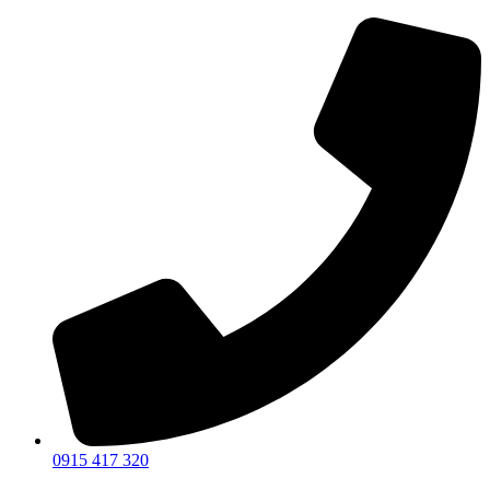
Preskočiť
na
obsah
0915 417 320