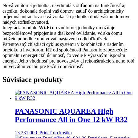
Nová vnútorná jednotka, navrhnutá s ohľadom na funkčnosť aj
estetiku, dokonale doplní váš domov, zatiaľ čo architektonicky
príjemná antracitovo sivá vonkajšia jednotka dodá vášmu domovu
nádych sofistikovanosti.
Integrácia modulu
Wi-Fi
do vnútornej jednotky umožňuje
bezproblémové pripojenie a diaľkové ovládanie, vďaka čomu
môžete pohodlne upravovať nastavenia odkiaľkoľvek.
Patentovaný chladiaci cyklus systému v kombinácii s riadením
prietoku a invertorom
R2
od spoločnosti Panasonic zabezpečuje
optimálnu energetickú účinnosť, čo vedie k výrazným úsporám
energie. Jeho vhodnosť pre novostavby aj rekonštrukcie z neho robí
univerzálnu voľbu pre každú domácnosť.
Súvisiace produkty
PANASONIC AQUAREA High
Performance All in One 12 kW R32
13.231,00
€
Pridať do košíka