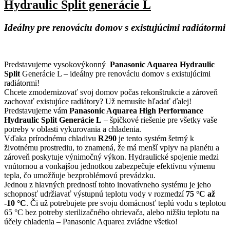
Hydraulic Split generácie L
Ideálny pre renováciu domov s existujúcimi radiátormi
Predstavujeme vysokovýkonný
Panasonic Aquarea Hydraulic
Split
Generácie L – ideálny pre renováciu domov s existujúcimi
radiátormi!
Chcete zmodernizovať svoj domov počas rekonštrukcie a zároveň
zachovať existujúce radiátory? Už nemusíte hľadať ďalej!
Predstavujeme vám
Panasonic Aquarea High Performance
Hydraulic Split Generácie L
– špičkové riešenie pre všetky vaše
potreby v oblasti vykurovania a chladenia.
Vďaka prírodnému chladivu
R290
je tento systém šetrný k
životnému prostrediu, to znamená, že má menší vplyv na planétu a
zároveň poskytuje výnimočný výkon. Hydraulické spojenie medzi
vnútornou a vonkajšou jednotkou zabezpečuje efektívnu výmenu
tepla, čo umožňuje bezproblémovú prevádzku.
Jednou z hlavných predností tohto inovatívneho systému je jeho
schopnosť udržiavať výstupnú teplotu vody v rozmedzí
75 °C až
-10 °C
. Či už potrebujete pre svoju domácnosť teplú vodu s teplotou
65 °C bez potreby sterilizačného ohrievača, alebo nižšiu teplotu na
účely chladenia – Panasonic Aquarea zvládne všetko!