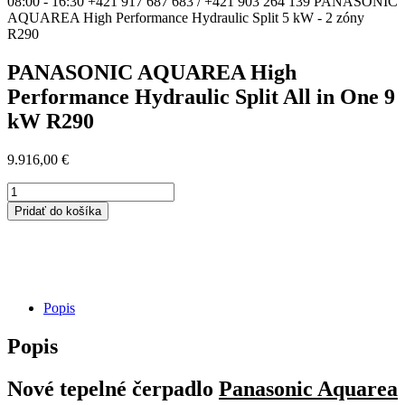
PANASONIC AQUAREA High
Performance Hydraulic Split All in One 9
kW R290
9.916,00
€
množstvo
PANASONIC
Pridať do košíka
AQUAREA
High
Performance
Hydraulic
Split
All
Popis
in
One
Popis
9
kW
Nové tepelné čerpadlo
Panasonic Aquarea
R290