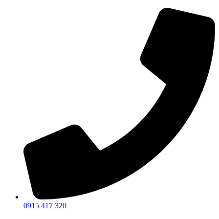
Preskočiť
na
obsah
0915 417 320