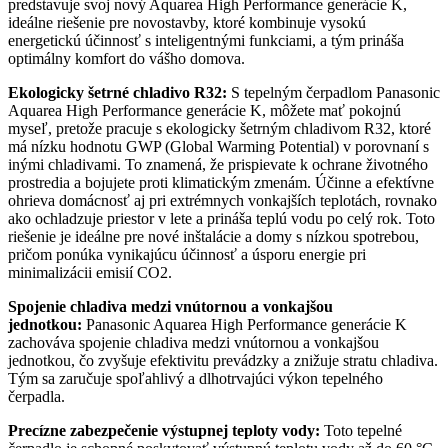
predstavuje svoj nový Aquarea High Performance generácie K,
ideálne riešenie pre novostavby, ktoré kombinuje vysokú
energetickú účinnosť s inteligentnými funkciami, a tým prináša
optimálny komfort do vášho domova.
Ekologicky šetrné chladivo R32:
S tepelným čerpadlom Panasonic
Aquarea High Performance generácie K, môžete mať pokojnú
myseľ, pretože pracuje s ekologicky šetrným chladivom R32, ktoré
má nízku hodnotu GWP (Global Warming Potential) v porovnaní s
inými chladivami. To znamená, že prispievate k ochrane životného
prostredia a bojujete proti klimatickým zmenám. Účinne a efektívne
ohrieva domácnosť aj pri extrémnych vonkajších teplotách, rovnako
ako ochladzuje priestor v lete a prináša teplú vodu po celý rok. Toto
riešenie je ideálne pre nové inštalácie a domy s nízkou spotrebou,
pričom ponúka vynikajúcu účinnosť a úsporu energie pri
minimalizácii emisií CO2.
Spojenie chladiva medzi vnútornou a vonkajšou
jednotkou:
Panasonic Aquarea High Performance generácie K
zachováva spojenie chladiva medzi vnútornou a vonkajšou
jednotkou, čo zvyšuje efektivitu prevádzky a znižuje stratu chladiva.
Tým sa zaručuje spoľahlivý a dlhotrvajúci výkon tepelného
čerpadla.
Precízne zabezpečenie výstupnej teploty vody:
Toto tepelné