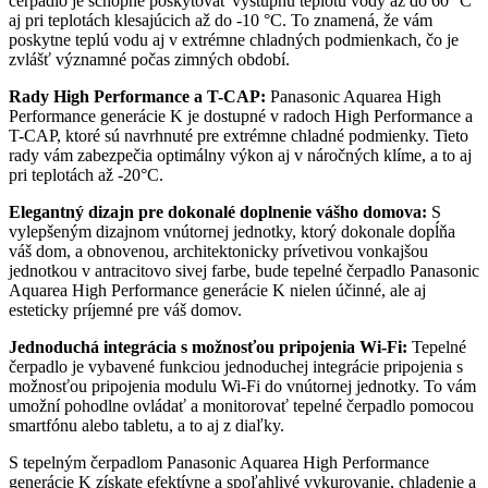
čerpadlo je schopné poskytovať výstupnú teplotu vody až do 60 °C
aj pri teplotách klesajúcich až do -10 °C. To znamená, že vám
poskytne teplú vodu aj v extrémne chladných podmienkach, čo je
zvlášť významné počas zimných období.
Rady High Performance a T-CAP:
Panasonic Aquarea High
Performance generácie K je dostupné v radoch High Performance a
T-CAP, ktoré sú navrhnuté pre extrémne chladné podmienky. Tieto
rady vám zabezpečia optimálny výkon aj v náročných klíme, a to aj
pri teplotách až -20°C.
Elegantný dizajn pre dokonalé doplnenie vášho domova:
S
vylepšeným dizajnom vnútornej jednotky, ktorý dokonale dopĺňa
váš dom, a obnovenou, architektonicky prívetivou vonkajšou
jednotkou v antracitovo sivej farbe, bude tepelné čerpadlo Panasonic
Aquarea High Performance generácie K nielen účinné, ale aj
esteticky príjemné pre váš domov.
Jednoduchá integrácia s možnosťou pripojenia Wi-Fi:
Tepelné
čerpadlo je vybavené funkciou jednoduchej integrácie pripojenia s
možnosťou pripojenia modulu Wi-Fi do vnútornej jednotky. To vám
umožní pohodlne ovládať a monitorovať tepelné čerpadlo pomocou
smartfónu alebo tabletu, a to aj z diaľky.
S tepelným čerpadlom Panasonic Aquarea High Performance
generácie K získate efektívne a spoľahlivé vykurovanie, chladenie a