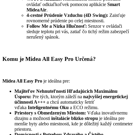
ovládať odkiaľkoľvek pomocou aplikácie
Smart
MideaAir
.
4-cestné Prúdenie Vzduchu (4D Swing):
Zaisťuje
rovnomerné prúdenie po celej miestnosti.
Follow Me a Nízka Hlučnosť:
Senzor v ovládači
sleduje teplotu pri vás, zatiaľ čo tichý režim zabezpečí
nerušený spánok.
Komu je Midea All Easy Pro Určená?
Midea All Easy Pro
je ideálna pre:
Majiteľov Nehnuteľností Hľadajúcich Maximálnu
Úsporu:
Pre tých, ktorým záleží na
najvyššej energetickej
účinnosti A+++
a chcú automaticky šetriť
vďaka
Inteligentnému Oku
a ECO režimu.
Priestory s Obmedzeným Miestom:
Vďaka inovatívnemu
dizajnu a možnosti
inštalácie blízko stropu
je ideálna pre
menšie byty alebo miestnosti, kde je dôležitý každý centimeter
priestoru.
Domácnosti s Potrebou Zdravého a Čistého