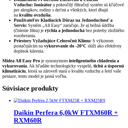
Vzduchu:
Ionizátor
a pokročilý filtračný systém sú kľúčové
pre alergikov, rodiny s deťmi a všetkých, ktorí dbajú
na
kvalitu ovzdušia
.
Používateľov Kladiacich Dôraz na Jednoduchosť a
Servis:
Systém „All Easy“ zaručuje, že aj bežná údržba
(čistenie filtra) je
rýchla a jednoduchá
bez potreby zložitého
rozoberania.
Priestory Vyžadujúce Celoročnú Klímu:
S výkonom
postačujúcim na
vykurovanie do -20°C
slúži ako efektívny
doplnok kúrenia.
Midea All Easy Pro
je synonymom
inteligentného chladenia a
vykurovania
. Ak hľadáte technologicky vyspelú,
tichú a úspornú
klimatizáciu
, ktorá sa zároveň stará o kvalitu vzduchu a šetrí vaše
peniaze, tento model je jasná voľba.
Súvisiace produkty
Daikin Perfera 6,0kW FTXM60R +
RXM60R