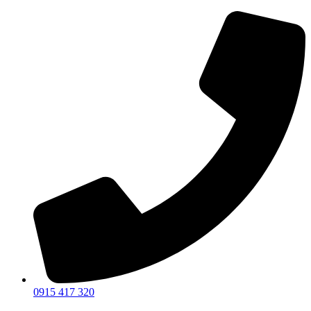
Preskočiť
na
obsah
0915 417 320