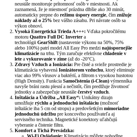
neustále monitoruje prítomnosť osôb v miestnosti. Ak
zaznamená, že je miestnosť prázdna dlhšie ako 30 minút,
automaticky prepne do
režimu úspory energie
, čím
znižuje
náklady až o 25%
bez vášho zásahu. Pri návrate osôb sa
výkon obnoví.
Vysoká Energetická Trieda A+++:
Vďaka pokročilému
motoru
Quattro Full DC Inverter
a
technológii
GearShift
(nastavenie výkonu na 50%, 75%
alebo 100%) patrí model All Easy Pro medzi
najúspornejšie
klimatizácie
na trhu. Tým zaručuje efektívne
chladenie v
lete
a
vykurovanie v zime
(až do -20°C).
Zdravý Vzduch a Ionizácia:
Pre čisté a svieže prostredie je
klimatizácia vybavená
Ionizátorom vzduchu
, ktorý eliminuje
viac ako 99% vírusov a baktérií, a filtrom s vysokou hustotou
(High Density). Funkcia
Samočistenia (i-Clean)
výmenníka
navyše bráni rastu plesní a nečistôt, čím predlžuje životnosť
jednotky a zabezpečuje neustále
čerstvý vzduch
.
Inštalácia a Údržba „All Easy“:
Unikátny dizajn
umožňuje
rýchlu a jednoduchú inštaláciu
(možnosť
inštalácie iba 5 cm od stropu) a predovšetkým
mimoriadne
jednoduchú údržbu
pre koncového používateľa aj
servisného technika. Magnetické konektory uľahčujú
vyberanie a čistenie filtra.
Komfort a Tichá Prevádzka:
Wi-Fi Ovládanie:
Klimatizáciu môžete pohodlne